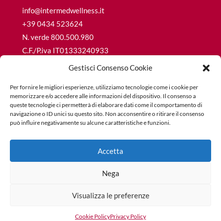
info@intermedwellness.it
+39 0434 523624
N. verde 800.500.980
C.F./P.iva IT01333240933
R.E.A. CCIAA PN68692
Gestisci Consenso Cookie
Cap. Soc. € 15.600,00 i.v.
Per fornire le migliori esperienze, utilizziamo tecnologie come i cookie per
memorizzare e/o accedere alle informazioni del dispositivo. Il consenso a
queste tecnologie ci permetterà di elaborare dati come il comportamento di
navigazione o ID unici su questo sito. Non acconsentire o ritirare il consenso
può influire negativamente su alcune caratteristiche e funzioni.
Privacy Policy
Cookie Policy
Accetta
Nega
© Copyright 2026 INTER-MED® SRL. Tutti i diritti
Visualizza le preferenze
riservati.
Cookie Policy
Privacy Policy