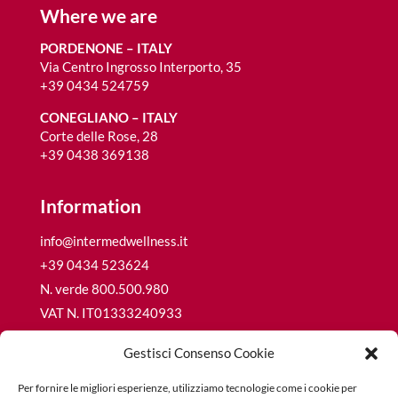
Where we are
PORDENONE – ITALY
Via Centro Ingrosso Interporto, 35
+39 0434 524759
CONEGLIANO – ITALY
Corte delle Rose, 28
+39 0438 369138
Information
info@intermedwellness.it
+39 0434 523624
N. verde 800.500.980
VAT N. IT01333240933
R.E.A. CCIAA PN68692
Gestisci Consenso Cookie
Social capital € 15.600,00 i.v.
Per fornire le migliori esperienze, utilizziamo tecnologie come i cookie per