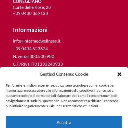
CONEGLIANO
Corte delle Rose, 28
+39 0438 369138
Informazioni
info@intermedwellness.it
+39 0434 523624
N. verde 800.500.980
C.F./P.iva IT01333240933
R.E.A. CCIAA PN68692
Gestisci Consenso Cookie
Cap. Soc. € 15.600,00 i.v.
Per fornire le migliori esperienze, utilizziamo tecnologie come i cookie per
memorizzare e/o accedere alle informazioni del dispositivo. Il consenso a
queste tecnologie ci permetterà di elaborare dati come il comportamento di
navigazione o ID unici su questo sito. Non acconsentire o ritirare il consenso
può influire negativamente su alcune caratteristiche e funzioni.
Privacy Policy
Cookie Policy
Accetta