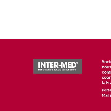
So
n
ous
com
co
la Fr
Porta
Mail