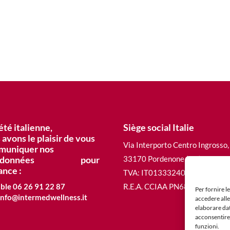
ciété italienne,
Siège social Italie
 avons le plaisir de vous
Via Interporto Centro Ingrosso,
muniquer nos
ordonnées pour
33170 Pordenone (PN)
ance :
TVA: IT01333240933
ble 06 26 91 22 87
R.E.A. CCIAA PN68692
Per fornire l
info@intermedwellness.it
accedere alle
elaborare da
acconsentire 
funzioni.